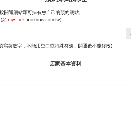
按開通網站即可擁有您自己的預約網站。
(如
mystore
.booknow.com.tw)
 請填寫英數字，不能用空白或特殊符號，開通後不能修改
)
店家基本資料