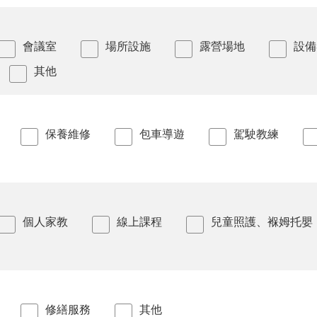
會議室
場所設施
露營場地
設備
其他
保養維修
包車導遊
駕駛教練
個人家教
線上課程
兒童照護、褓姆托嬰
修繕服務
其他