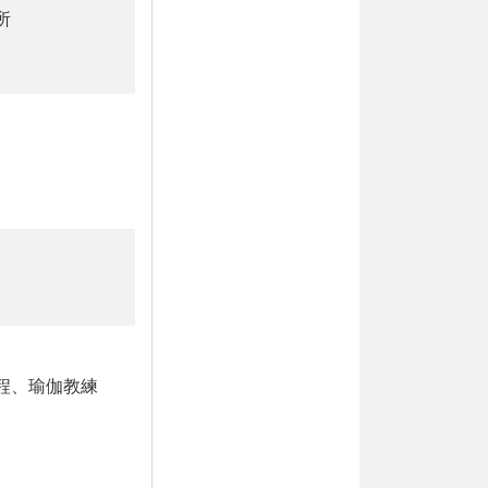
所
程、瑜伽教練