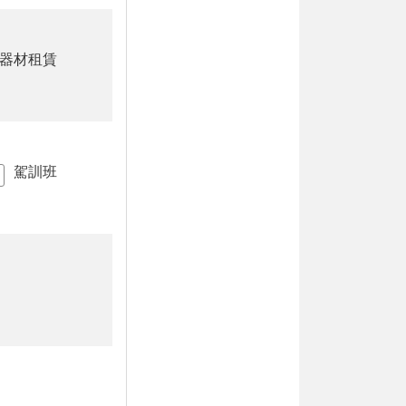
器材租賃
駕訓班